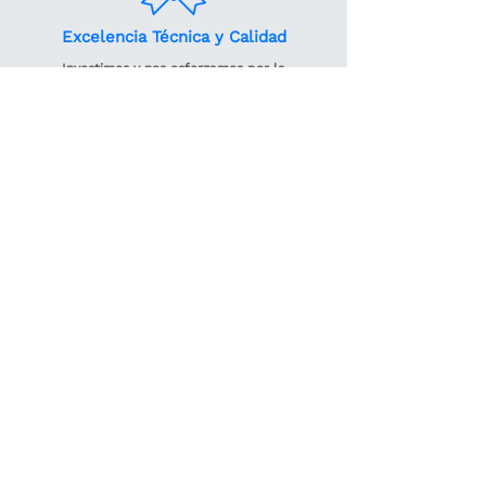
Excelencia Técnica y Calidad
Investimos y nos esforzamos por la
excelencia, calidad y seguridad de nuestros
productos y la prestación de nuestros
servicios, basados en principios normativos,
éticos y de gobernanza.
Conozca nuestras
soluciones
para monitoreo y gestión de
estructuras.