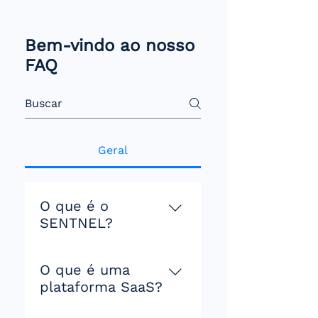
Bem-vindo ao nosso
FAQ
Geral
O que é o
SENTNEL?
Somos uma plataforma
O que é uma
SaaS desenvolvida para o
plataforma SaaS?
monitoramento e gestão
integrada de estruturas,
SaaS (Software as a